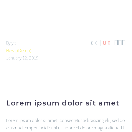



By ylt
0
0
News (Demo)
January 12, 2019
Lorem ipsum dolor sit amet
Lorem ipsum dolor sit amet, consectetur adi pisicing elit, sed do
eiusmod tempor incididunt ut labore et dolore magna aliqua. Ut