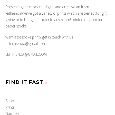
Presenting the modern, digital and creative art from
leithienda!we’ve got a variety of prints which are perfect for gift
giving or to bring character to any room! printed on premium
paper stocks.
want a bespoke print? get in touch with us
at leithienda@gmail.com
LEITHIENDA@GMAIL.COM
FIND IT FAST
Shop
Prints
Garments