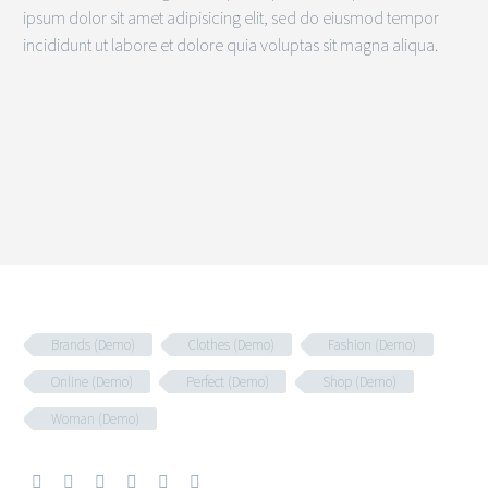
ipsum dolor sit amet adipisicing elit, sed do eiusmod tempor
incididunt ut labore et dolore quia voluptas sit magna aliqua.
Brands (Demo)
Clothes (Demo)
Fashion (Demo)
Online (Demo)
Perfect (Demo)
Shop (Demo)
Woman (Demo)