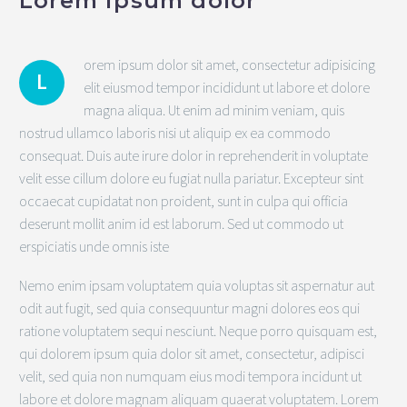
Lorem ipsum dolor
orem ipsum dolor sit amet, consectetur adipisicing
L
elit eiusmod tempor incididunt ut labore et dolore
magna aliqua. Ut enim ad minim veniam, quis
nostrud ullamco laboris nisi ut aliquip ex ea commodo
consequat. Duis aute irure dolor in reprehenderit in voluptate
velit esse cillum dolore eu fugiat nulla pariatur. Excepteur sint
occaecat cupidatat non proident, sunt in culpa qui officia
deserunt mollit anim id est laborum. Sed ut commodo ut
erspiciatis unde omnis iste
Nemo enim ipsam voluptatem quia voluptas sit aspernatur aut
odit aut fugit, sed quia consequuntur magni dolores eos qui
ratione voluptatem sequi nesciunt. Neque porro quisquam est,
qui dolorem ipsum quia dolor sit amet, consectetur, adipisci
velit, sed quia non numquam eius modi tempora incidunt ut
labore et dolore magnam aliquam quaerat voluptatem. Lorem