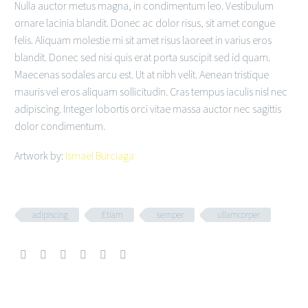
Nulla auctor metus magna, in condimentum leo. Vestibulum
ornare lacinia blandit. Donec ac dolor risus, sit amet congue
felis. Aliquam molestie mi sit amet risus laoreet in varius eros
blandit. Donec sed nisi quis erat porta suscipit sed id quam.
Maecenas sodales arcu est. Ut at nibh velit. Aenean tristique
mauris vel eros aliquam sollicitudin. Cras tempus iaculis nisl nec
adipiscing. Integer lobortis orci vitae massa auctor nec sagittis
dolor condimentum.
Artwork by:
Ismael Burciaga
adipiscing
Etiam
semper
ullamcorper