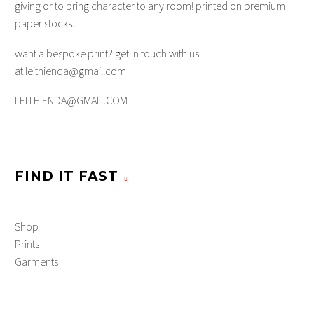
giving or to bring character to any room! printed on premium
paper stocks.
want a bespoke print? get in touch with us
at leithienda@gmail.com
LEITHIENDA@GMAIL.COM
FIND IT FAST
Shop
Prints
Garments