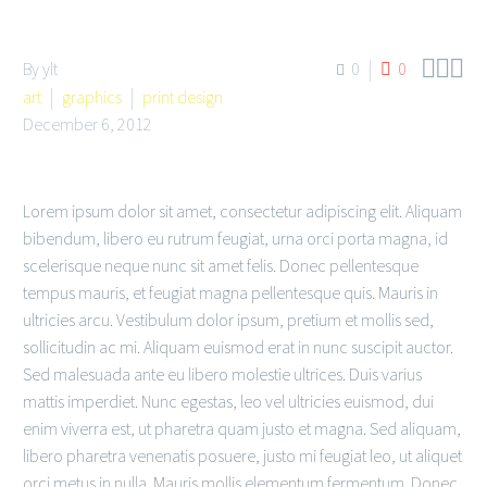



By ylt
0
0
art
graphics
print design
December 6, 2012
Lorem ipsum dolor sit amet, consectetur adipiscing elit. Aliquam
bibendum, libero eu rutrum feugiat, urna orci porta magna, id
scelerisque neque nunc sit amet felis. Donec pellentesque
tempus mauris, et feugiat magna pellentesque quis. Mauris in
ultricies arcu. Vestibulum dolor ipsum, pretium et mollis sed,
sollicitudin ac mi. Aliquam euismod erat in nunc suscipit auctor.
Sed malesuada ante eu libero molestie ultrices. Duis varius
mattis imperdiet. Nunc egestas, leo vel ultricies euismod, dui
enim viverra est, ut pharetra quam justo et magna. Sed aliquam,
libero pharetra venenatis posuere, justo mi feugiat leo, ut aliquet
orci metus in nulla. Mauris mollis elementum fermentum. Donec