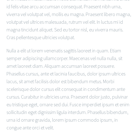
id felis vitae arcu accumsan consequat. Praesent nibh urna,
viverra vel volutpat vel, mollis eu magna. Praesent libero magna,
volutpat vel ultrices malesuada, rutrum vel elit. In luctus mi id
magna tincidunt aliquet. Sed eu tortor nisl, eu viverra mauris.
Cras pellentesque ultricies volutpat.
Nulla a elit ut lorem venenatis sagittis laoreet in quam. Etiam
semper adipiscing ullamcorper. Maecenas vel nulla nulla, sit
amet laoreet diam. Aliquam accumsan laoreet posuere.
Phasellus cursus, ante et lacinia faucibus, dolor ipsum ultrices
lacus, sit amet facilisis dolor est bibendum metus. Morbi
scelerisque dolor cursus elit consequat in condimentum ante
cursus. Curabitur in ultricies urna. Praesent dolor justo, pulvinar
eu tristique eget, ornare sed dui. Fusce imperdiet ipsum et enim
sollicitudin eget dignissim ligula interdum. Phasellus bibendum,
urna id ornare gravida, lorem ipsum commodo ipsum, in
congue ante orci et velit.